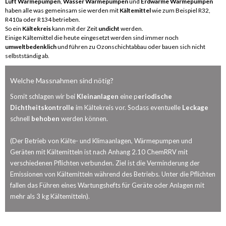
Luft Wärmepumpen
,
Wasser Wärmepumpen
und
Erdwärme Wärmepumpen
haben alle was gemeinsam sie werden mit
Kältemittel
wie zum Beispiel R32,
R410a oder R134 betrieben.
So ein
Kältekreis
kann mit der Zeit
undicht
werden.
Einige Kältemittel die heute eingesetzt werden sind immer noch
umweltbedenklich
und führen zu Ozonschichtabbau oder bauen sich nicht
selbstständig ab.
Welche Massnahmen sind nötig?
Somit schlagen wir bei
Kleinanlagen
eine p
eriodische
Dichtheitskontrolle
im Kältekreis vor. Sodass eventuelle
Leckage
schnell
behoben
werden können.
(Der Betrieb von Kälte- und Klimaanlagen, Wärmepumpen und
Geräten mit Kältemitteln ist nach Anhang 2.10 ChemRRV mit
verschiedenen Pflichten verbunden. Ziel ist die Verminderung der
Emissionen von Kältemitteln während des Betriebs. Unter die Pflichten
fallen das Führen eines Wartungshefts für Geräte oder Anlagen mit
mehr als 3 kg Kältemitteln).